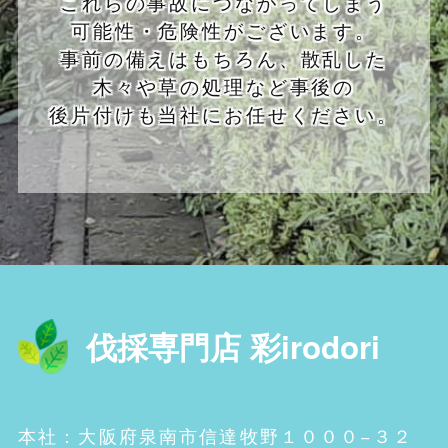
これらの事故につながってしまう
可能性・危険性がございます。
事前の備えはもちろん、散乱した
木々や草の処理など事後の
後片付けも当社にお任せください。
伐採専門店 彩irodori
本社：大阪府泉南市信達牧野１０００−３２