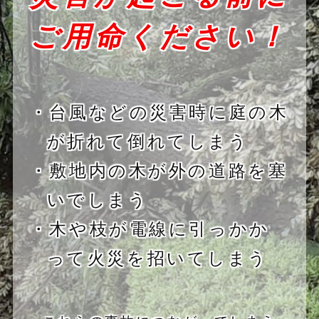
ご用命ください！
・台風などの災害時に庭の木
が折れて倒れてしまう
・敷地内の木が外の道路を塞
いでしまう
・木や枝が電線に引っかか
って火災を招いてしまう