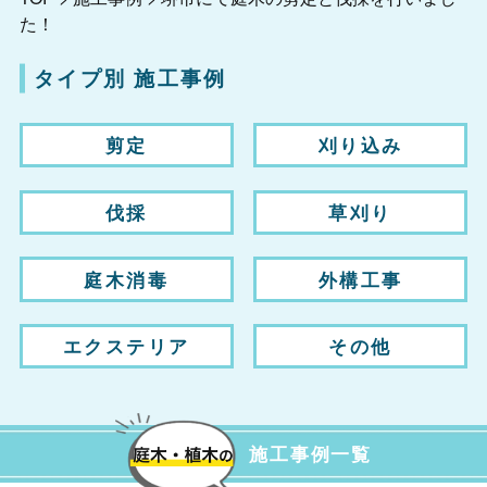
た！
タイプ別 施工事例
剪定
刈り込み
伐採
草刈り
庭木消毒
外構工事
エクステリア
その他
施工事例一覧