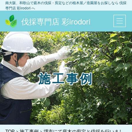
南大阪、和歌山
で庭木の伐採・剪定などの植木屋／造園屋をお探しなら
伐採
専門店 彩irodori
へ
伐採専門店 彩irodori
施工事例
TOP
>
施工事例
>
堺市にて庭木の剪定と伐採を行いまし