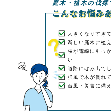
庭木・植木の伐採
こんなお悩み
大きくなりすぎ
新しい庭木に植
枝が電線に引っ
い
道路にはみ出て
強風で木が倒れ
台風・災害に備