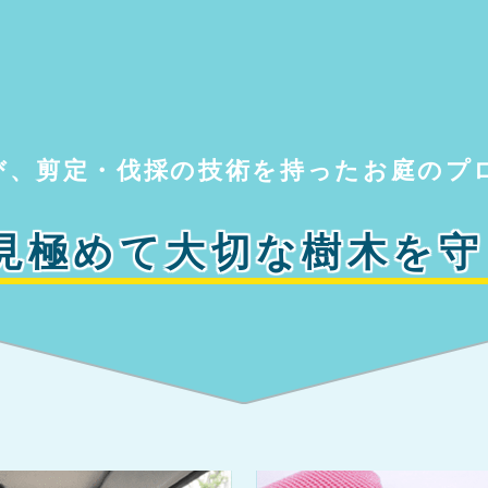
び、
剪定・伐採の技術を持った
お庭のプ
見極めて
大切な樹木を
守