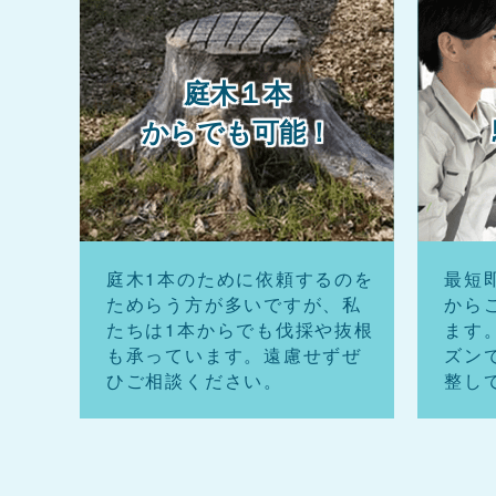
庭木１本
からでも可能！
庭木1本のために依頼するのを
最短
ためらう方が多いですが、私
から
たちは1本からでも伐採や抜根
ます
も承っています。遠慮せずぜ
ズン
ひご相談ください。
整し