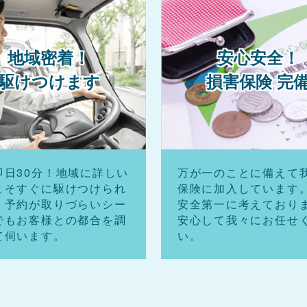
地域密着！
安心安全！
駆けつけます
損害保険 完
即日30分！地域に詳しい
万が一のことに備えて
こそすぐに駆けつけられ
保険に加入しています
。予約が取りづらいシー
安全第一に考えており
でもお客様との都合を調
安心して我々にお任せ
て伺います。
い。