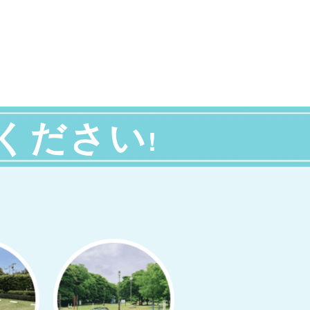
ください
!