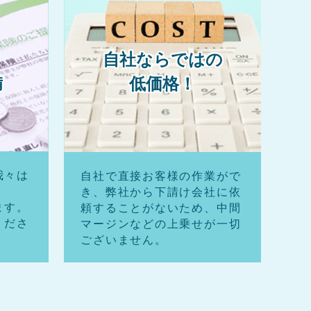
自社ならではの
備
低価格！
我々は
自社で直接お客様の作業がで
。
き、弊社から下請け会社に依
ます。
頼することがないため、中間
くださ
マージンなどの上乗せが一切
ございません。