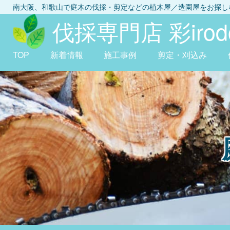
南大阪、和歌山
で庭木の伐採・剪定などの植木屋／造園屋をお探
伐採専門店 彩irodo
TOP
新着情報
施工事例
剪定・刈込み