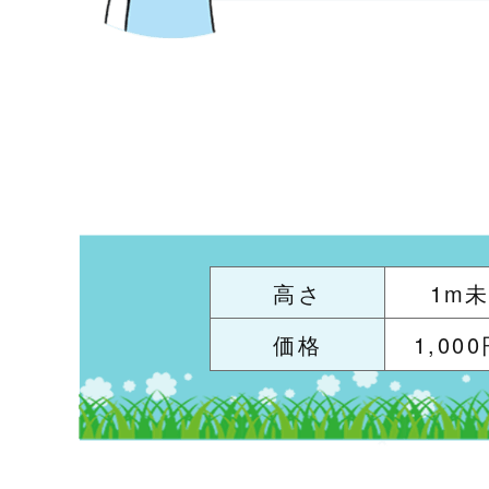
高さ
1m
価格
1,00