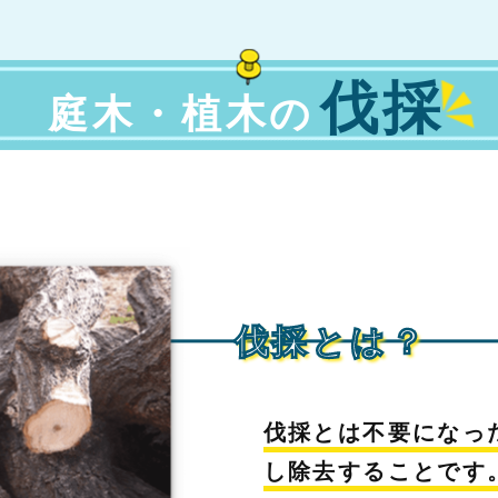
伐採
庭木・植木の
伐採とは？
伐採とは不要になっ
し除去することです