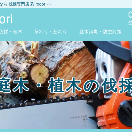
しなら
伐採専門店 彩irodori
へ
ri
伐採・植木
草刈り・芝刈り
庭木消毒・防虫対策
庭木・植木の伐