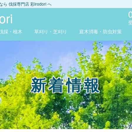
しなら
伐採専門店 彩irodori
へ
ri
伐採・植木
草刈り・芝刈り
庭木消毒・防虫対策
新着情報