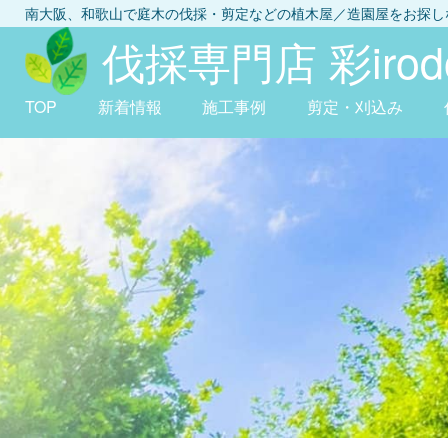
南大阪、和歌山
で庭木の伐採・剪定などの植木屋／造園屋をお探
伐採専門店 彩irodo
TOP
新着情報
施工事例
剪定・刈込み