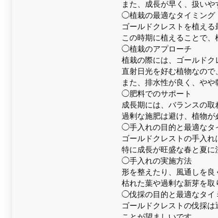
また、成長が早く、扱いや
◯植栽の最適なタイミング
ゴールドクレストを植える
この時期に植えることで、
◯植栽のアプローチ
植栽の際には、ゴールドク
直射日光を好む植物なので
また、排水性が良く、やや
◯肥料でのサポート
成長期には、バランスの取
過剰な施肥は避け、植物が
◯手入れの目的と最適なタ
ゴールドクレストの手入れ
特に成長が旺盛な春と夏に
◯手入れの実施方法
形を整えたり、風通しを良
枯れた葉や過剰な新芽を取
◯伐採の目的と最適なタイ
ゴールドクレストの伐採は
ことが望ましいです。