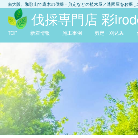
南大阪、和歌山
で庭木の伐採・剪定などの植木屋／造園屋をお探
伐採専門店 彩irodo
TOP
新着情報
施工事例
剪定・刈込み