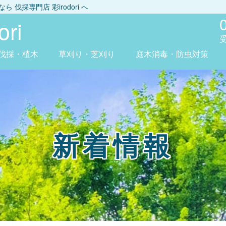
しなら
伐採専門店 彩irodori
へ
ri
伐採・植木
草刈り・芝刈り
庭木消毒・防虫対策
新着情報